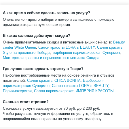
А как прямо сейчас сделать запись на услугу?
Очень легко - просто наберите номер и запишитесь с помощью
администратора на нужное вам время.
В каких салонах действуют скидки?
Очень привлекательные скидки и интересные акции сейчас в:
Beauty
center White Queen
,
Салон красоты LORA`s BEAUTY
,
Салон красоты
Style на проспекте Победы
,
Барбершоп-парикмахерская Супермен
,
Мастерская красоты и перманентного макияжа Сандра
.
Где лучше всего сделать стрижку в Твери?
Наиболее востребованные места на основе рейтинга и отзывов
посетителей:
Салон красоты CHICA BONITA
,
Барбершоп-
парикмахерская Супермен
,
Салон красоты LORA`s BEAUTY
,
Парикмахерская
,
Салон-парикмахерская ИМПЕРИЯ КРАСОТЫ
.
Сколько стоит стрижки?
Стоимость услуги варьируется от
70
руб. до
2 200
руб.
Чтобы разузнать точную информацию по услуге, обратитесь в
понравившийся салон красоты по указанному телефону.