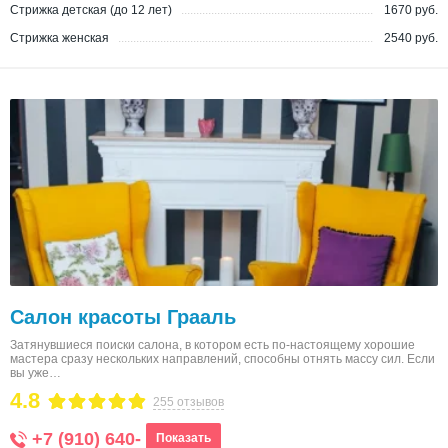
Стрижка детская (до 12 лет)
1670 руб.
Стрижка женская
2540 руб.
Салон красоты Грааль
Затянувшиеся поиски салона, в котором есть по-настоящему хорошие
мастера сразу нескольких направлений, способны отнять массу сил. Если
вы уже…
4.8
255 отзывов
+7 (910) 640-
Показать