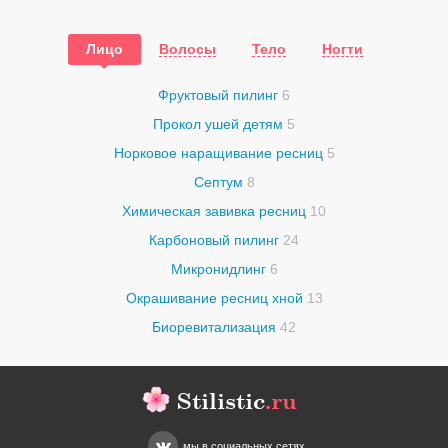
Лицо
Волосы
Тело
Ногти
Фруктовый пилинг
6
Прокол ушей детям
5
Норковое наращивание ресниц
5
Септум
8
Химическая завивка ресниц
10
Карбоновый пилинг
24
Микронидлинг
6
Окрашивание ресниц хной
13
Биоревитализация
42
Stilistic
.ru
мы в социальных сетях