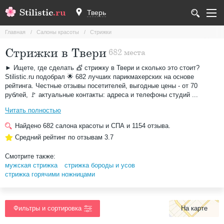
Stilistic
.ru
Тверь
Главная
Салоны красоты
Стрижки
Стрижки в Твери
682 места
► Ищете, где сделать 💇 стрижку в Твери и сколько это стоит?
Stilistic.ru подобрал 🌟 682 лучших парикмахерских на основе
рейтинга. Честные отзывы посетителей, выгодные цены - от 70
рублей, 🚩 актуальные контакты: адреса и телефоны студий ...
Читать полностью
Найдено
682
салона красоты и СПА и
1154
отзыва.
Средний рейтинг по отзывам
3.7
Смотрите также:
мужская стрижка
стрижка бороды и усов
стрижка горячими ножницами
На карте